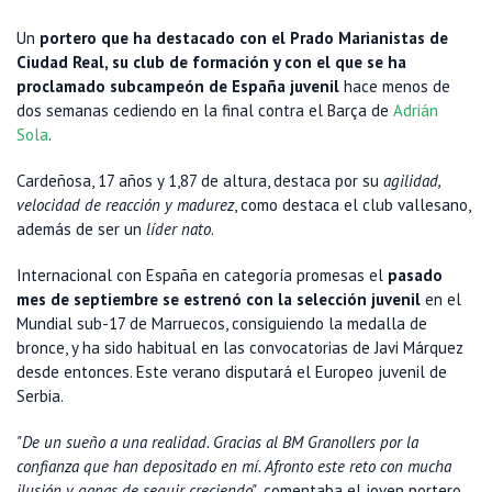
Un
portero que ha destacado con el Prado Marianistas de
Ciudad Real, su club de formación y con el que se ha
proclamado subcampeón de España juvenil
hace menos de
dos semanas cediendo en la final contra el Barça de
Adrián
Sola
.
Cardeñosa, 17 años y 1,87 de altura, destaca por su
agilidad,
velocidad de reacción y madurez
, como destaca el club vallesano,
además de ser un
líder nato
.
Internacional con España en categoría promesas el
pasado
mes de septiembre se estrenó con la selección juvenil
en el
Mundial sub-17 de Marruecos, consiguiendo la medalla de
bronce, y ha sido habitual en las convocatorias de Javi Márquez
desde entonces. Este verano disputará el Europeo juvenil de
Serbia.
"De un sueño a una realidad. Gracias al BM Granollers por la
confianza que han depositado en mí. Afronto este reto con mucha
ilusión y ganas de seguir creciendo"
, comentaba el joven portero