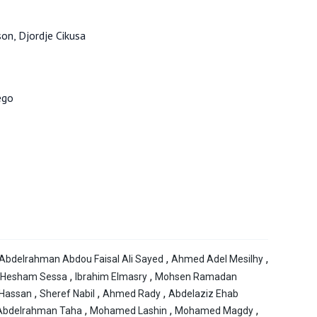
on, Djordje Cikusa
ego
,
,
Abdelrahman Abdou Faisal Ali Sayed
Ahmed Adel Mesilhy
,
,
 Hesham Sessa
Ibrahim Elmasry
Mohsen Ramadan
,
,
,
 Hassan
Sheref Nabil
Ahmed Rady
Abdelaziz Ehab
,
,
,
Abdelrahman Taha
Mohamed Lashin
Mohamed Magdy