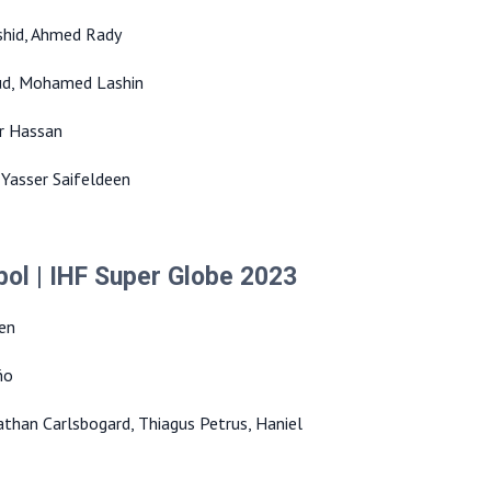
shid, Ahmed Rady
d, Mohamed Lashin
mar Hassan
 Yasser Saifeldeen
ol | IHF Super Globe 2023
sen
ño
than Carlsbogard, Thiagus Petrus, Haniel