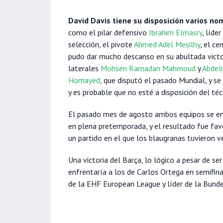
David Davis tiene su disposición varios n
como el pilar defensivo
Ibrahim Elmasry
, líde
selección, el pivote
Ahmed Adel Mesilhy
, el ce
pudo dar mucho descanso en su abultada victo
laterales
Mohsen Ramadan Mahmoud
y
Abdel
Homayed
, que disputó el pasado Mundial, y s
y es probable que no esté a disposición del téc
El pasado mes de agosto ambos equipos se enf
en plena pretemporada, y el resultado fue fa
un partido en el que los blaugranas tuvieron 
Una victoria del Barça, lo lógico a pesar de ser
enfrentaría a los de Carlos Ortega en semifin
de la EHF European League y líder de la Bunde