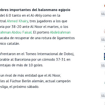
ombres importantes del balonmano egipcio
12
r del 6:0 tanto en el Al-Ahly como en la
ntral
Ahmed Khairy
, tres jugadores a los que
ria por 38-20 ante Al Noor el martes, o los
rahman Abdou Faisal
. El portero
Abdelrahman
e acaba de recuperar de una rotura de ligamentos
12
nico catalán.
rentaron en el Torneo Internacional de Doboj,
vorable al Barcelona por un cómodo 37-31 en
ventajas de más de 10 goles.
12
 un rival de más entidad que el Al Noor,
ales al Füchse Berlin alemán, actual campeón
sliga, el próximo sábado.
12