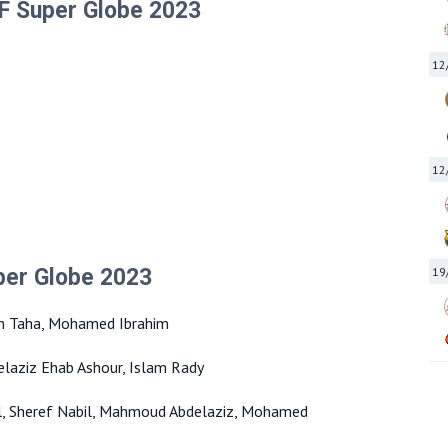
HF Super Globe 2023
12
12
uper Globe 2023
19
an Taha, Mohamed Ibrahim
elaziz Ehab Ashour, Islam Rady
l, Sheref Nabil, Mahmoud Abdelaziz, Mohamed