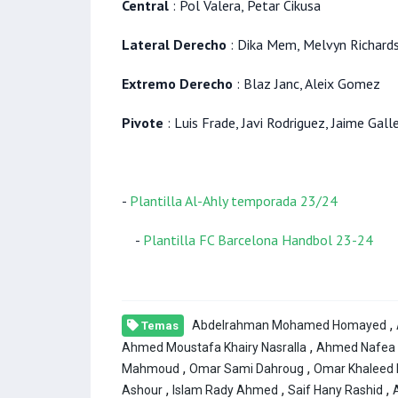
Central
: Pol Valera, Petar Cikusa
Lateral Derecho
: Dika Mem, Melvyn Richards
Extremo Derecho
: Blaz Janc, Aleix Gomez
Pivote
: Luis Frade, Javi Rodriguez, Jaime Gall
-
Plantilla Al-Ahly temporada 23/24
-
Plantilla FC Barcelona Handbol 23-24
,
Abdelrahman Mohamed Homayed
Temas
,
Ahmed Moustafa Khairy Nasralla
Ahmed Nafea
,
,
Mahmoud
Omar Sami Dahroug
Omar Khaleed
,
,
,
Ashour
Islam Rady Ahmed
Saif Hany Rashid