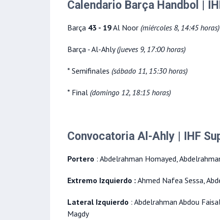
Calendario Barça Handbol | I
Barça
43 - 19
Al Noor
(miércoles 8, 14:45 horas)
Barça - Al-Ahly
(jueves 9, 17:00 horas)
* Semifinales
(sábado 11, 15:30 horas)
* Final
(domingo 12, 18:15 horas)
Convocatoria Al-Ahly | IHF S
Portero
: Abdelrahman Homayed, Abdelrahm
Extremo Izquierdo :
Ahmed Nafea Sessa, Abd
Lateral Izquierdo
: Abdelrahman Abdou Faisa
Magdy