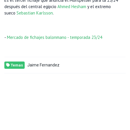
Es el tercer fichaje que anuncia el Montpellier para la 23/24
después del central egipcio
Ahmed Hesham
y el extremo
sueco
Sebastian Karlsson
.
-
Mercado de fichajes balonmano - temporada 23/24
Jaime Fernandez
Temas