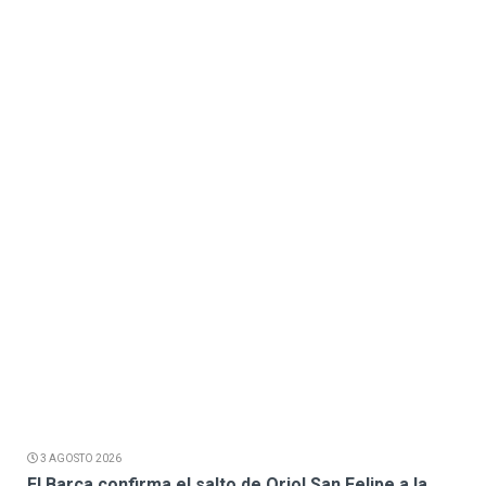
3 AGOSTO 2026
El Barça confirma el salto de Oriol San Felipe a la