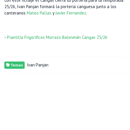
Con este fichaje el Cangas cierra su portería para la temporada
25/26, Ivan Panjan formará la portería canguesa junto a los
canteranos
Mateo Pallas
y
Javier Fernandez
.
-
Plantilla Frigoríficos Morrazo Balonmán Cangas 25/26
Ivan Panjan
Temas