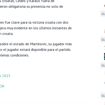
 croatas, Cindric y Karacic fuera de
eron obligatoria su presencia no solo de
12
n fue clave para la victoria croata con dos
ojera muy evidente en los últimos instantes de
n croata.
12
sobre el estado de Martinovic, su jugador más
o el jugador estará disponible para el partido
plenas condiciones.
12
no 2025
NOR
12