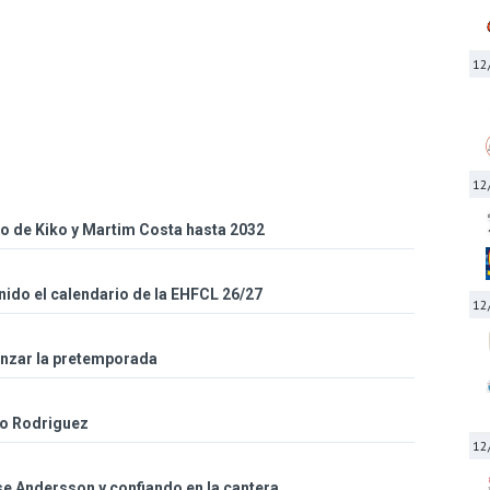
12
12
so de Kiko y Martim Costa hasta 2032
inido el calendario de la EHFCL 26/27
12
enzar la pretemporada
co Rodriguez
12
sse Andersson y confiando en la cantera