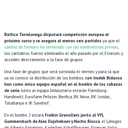
Bathco Torrelavega disputará competición europea el
próximo curso y se asegura al menos seis partidos
ya que el
cambio de formato ha terminado con las eliminatorias previas
,
los cántabros fueron eliminados el año pasado por el Elverum, y
acceden directamente a la fase de grupos.
Una fase de grupos que será sorteada el viernes y para la que
ya se conoce la distribución de los bombos,
con Irudek Bidasoa
Irun como único equipo español en el bombo de los cabezas
de serie
. Junto al equipo bidasotarra estarán Flensburg-
Handewitt, Eurofarm Pelister, Benfica, RK Nexe, RK Izvidac,
Tatabanya e IK Savehof.
En el bombo 2 estará
Fraikin Granollers junto al VfL
Gummersbach de Alex Dujshebaev y Nacho Biosca
, el Limoges
de Alberto Entrerrios, Kadetten Schaffhausen, Elverum, Valur,