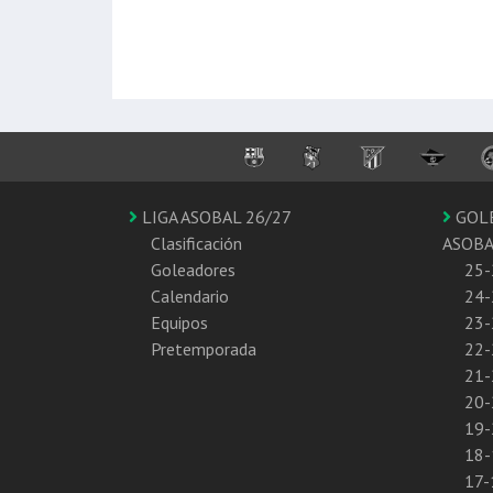
LIGA ASOBAL 26/27
GOL
Clasificación
ASOB
Goleadores
25-
Calendario
24-
Equipos
23-
Pretemporada
22-
21-
20-
19-
18-
17-