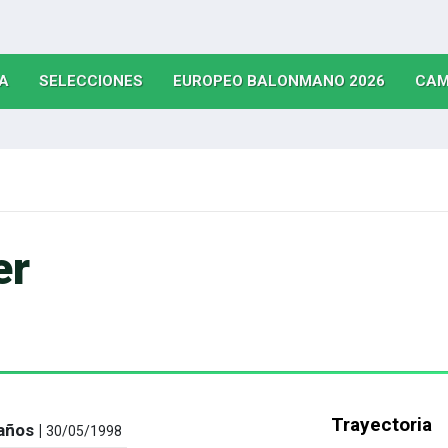
(CURRENT)
(CURRENT)
(CURRE
A
SELECCIONES
EUROPEO BALONMANO 2026
CAM
er
Trayectoria
años |
30/05/1998