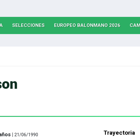
(CURRENT)
(CURRENT)
(CURRE
A
SELECCIONES
EUROPEO BALONMANO 2026
CAM
son
Trayectoria
años |
21/06/1990