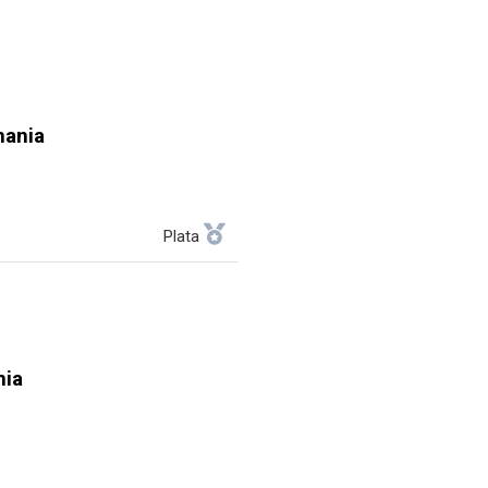
ania
Plata
nia