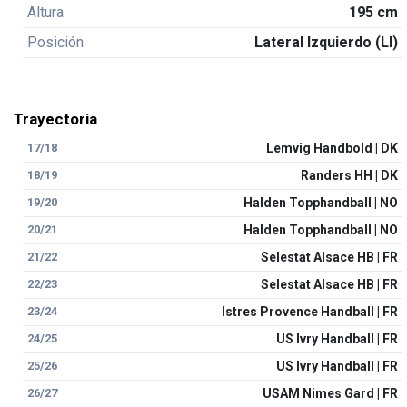
Altura
195 cm
Posición
Lateral Izquierdo (LI)
Trayectoria
17/18
Lemvig Handbold | DK
18/19
Randers HH | DK
19/20
Halden Topphandball | NO
20/21
Halden Topphandball | NO
21/22
Selestat Alsace HB | FR
22/23
Selestat Alsace HB | FR
23/24
Istres Provence Handball | FR
24/25
US Ivry Handball | FR
25/26
US Ivry Handball | FR
26/27
USAM Nimes Gard | FR