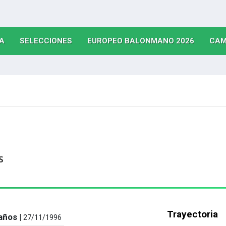
(CURRENT)
(CURRENT)
(CURRE
A
SELECCIONES
EUROPEO BALONMANO 2026
CAM
S
Trayectoria
años |
27/11/1996