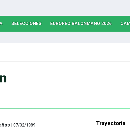
(CURRENT)
(CURRENT)
(CURRE
A
SELECCIONES
EUROPEO BALONMANO 2026
CAM
en
Trayectoria
años |
07/02/1989