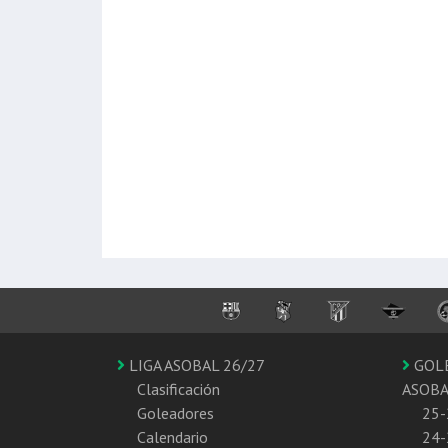
LIGA ASOBAL 26/27
GOL
Clasificación
ASOB
Goleadores
25-
Calendario
24-