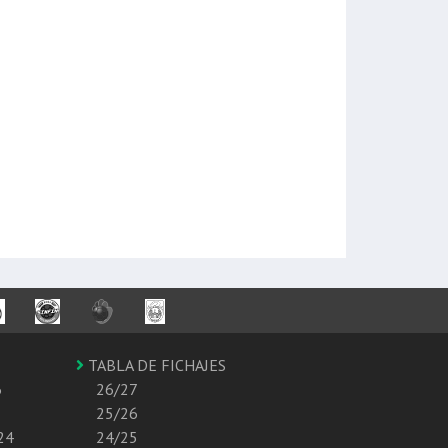
TABLA DE FICHAJES
6
26/27
25/26
24
24/25