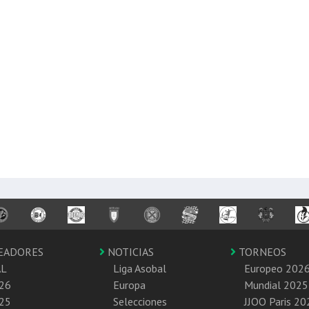
EADORES
NOTICIAS
TORNEOS
AL
Liga Asobal
Europeo 202
26
Europa
Mundial 2025
25
Selecciones
JJOO Paris 20