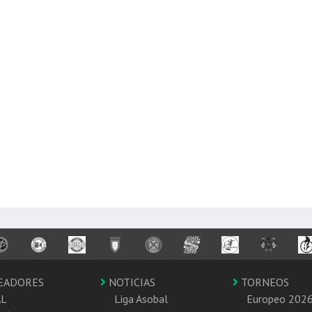
EADORES
NOTICIAS
TORNEOS
AL
Liga Asobal
Europeo 202