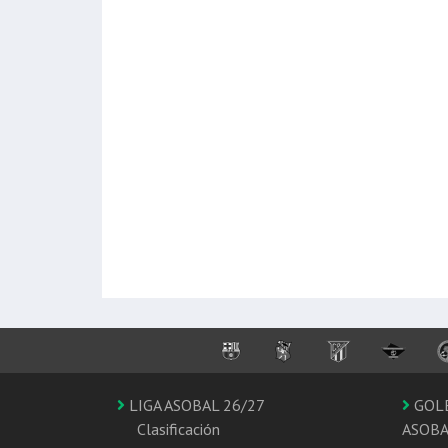
LIGA ASOBAL 26/27
GOL
Clasificación
ASOB