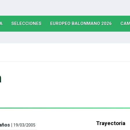
(CURRENT)
(CURRENT)
(CURRE
A
SELECCIONES
EUROPEO BALONMANO 2026
CAM
m
Trayectoria
años |
19/03/2005