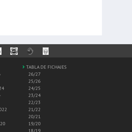
TABLA DE FICHAJES
6
26/27
25/26
24
24/25
4
23/24
22/23
2022
21/22
2
20/21
020
19/20
18/19