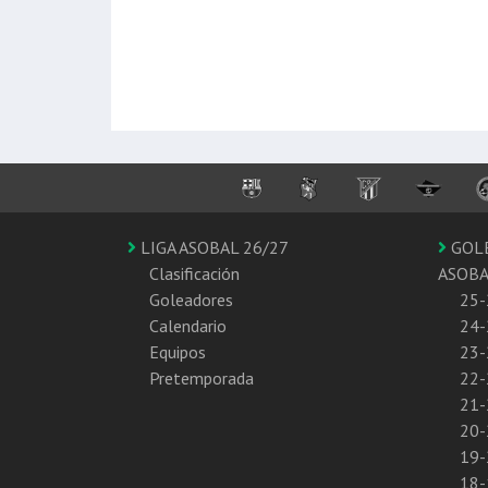
LIGA ASOBAL 26/27
GOL
Clasificación
ASOB
Goleadores
25-
Calendario
24-
Equipos
23-
Pretemporada
22-
21-
20-
19-
18-