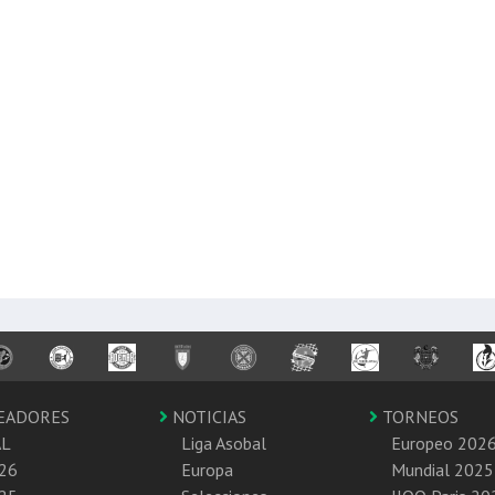
EADORES
NOTICIAS
TORNEOS
AL
Liga Asobal
Europeo 202
26
Europa
Mundial 2025