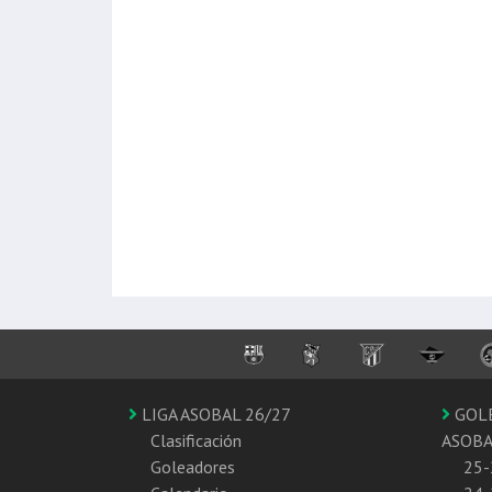
LIGA ASOBAL 26/27
GOL
Clasificación
ASOB
Goleadores
25-