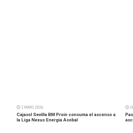
2 MAYO 2026
18
Cajasol Sevilla BM Proin consuma el ascenso a
Pas
la Liga Nexus Energia Asobal
asc