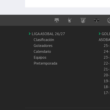
LIGA ASOBAL 26/27
GOL
Clasificación
ASOB
Goleadores
25-
Calendario
24-
Equipos
23-
Pretemporada
22-
21-
20-
19-
18-
17-