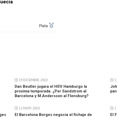
uecia
Plata
19 DICIEMBRE 2010
13
Dan Beutler jugara el HSV Hamburgo la
Joh
proxima temporada. ¿Per Sandstrom al
par
Barcelona y M.Andersson al Flensburg?
12 MAYO 2010
2
rges
El Barcelona Borges negocia el fichaje de
El 