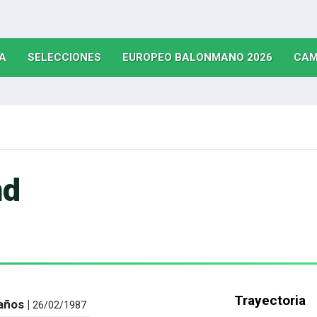
(CURRENT)
(CURRENT)
(CURRE
A
SELECCIONES
EUROPEO BALONMANO 2026
CAM
nd
Trayectoria
años |
26/02/1987