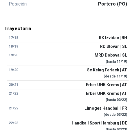
Posición
Portero (PO)
Trayectoria
17/18
RK Izvidac | BH
18/19
RD Slovan | SL
19/20
MRD Dobova | SL
(hasta
11/19
)
19/20
Sc Kelag Ferlach | AT
(desde
11/19
)
20/21
Erber UHK Krems | AT
21/22
Erber UHK Krems | AT
(hasta
03/22
)
21/22
Limoges Handball | FR
(desde
03/22
)
22/23
Handball Sport Hamburg | DE
(hasta
02/23
)