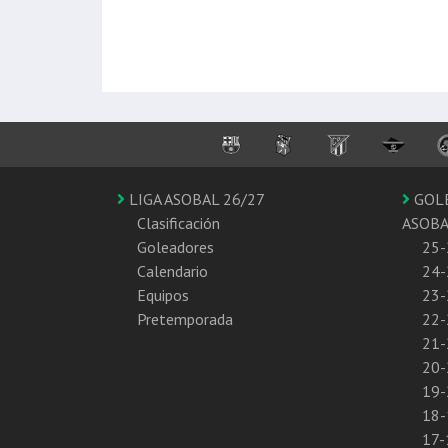
LIGA ASOBAL 26/27
GOL
Clasificación
ASOB
Goleadores
25-
Calendario
24-
Equipos
23-
Pretemporada
22-
21-
20-
19-
18-
17-