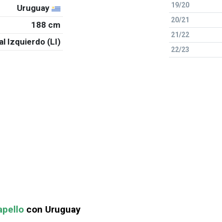
19/20
Uruguay
20/21
188 cm
21/22
al Izquierdo (LI)
22/23
apello
con Uruguay