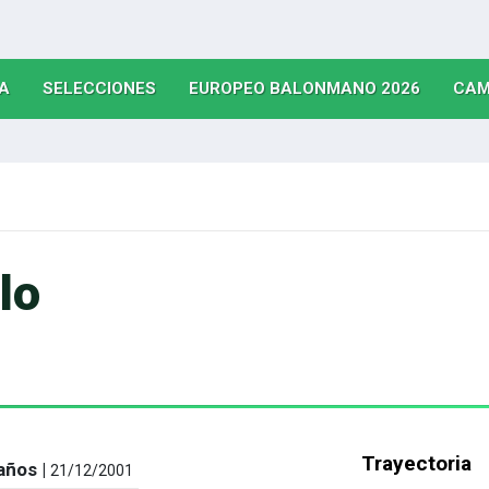
(CURRENT)
(CURRENT)
(CURRE
A
SELECCIONES
EUROPEO BALONMANO 2026
CAM
lo
Trayectoria
años |
21/12/2001