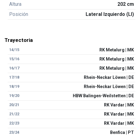
Altura
202 cm
Posición
Lateral Izquierdo (LI)
Trayectoria
14/15
RK Metalurg | MK
15/16
RK Metalurg | MK
16/17
RK Metalurg | MK
17/18
Rhein-Neckar Löwen | DE
18/19
Rhein-Neckar Löwen | DE
19/20
HBW Balingen-Weilstetten | DE
20/21
RK Vardar | MK
21/22
RK Vardar | MK
22/23
RK Vardar | MK
23/24
Benfica | PT