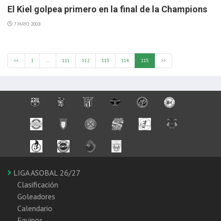
El Kiel golpea primero en la final de la Champions
7 MAYO 2008
<<
1
…
111
112
113
114
115
>>
LIGA ASOBAL 26/27
Clasificación
Goleadores
Calendario
Equipos