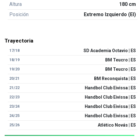
Altura
180 cm
Posición
Extremo Izquierdo (EI)
Trayectoria
17/18
SD Academia Octavio | ES
18/19
BM Teucro | ES
19/20
BM Teucro | ES
20/21
BM Reconquista | ES
21/22
Handbol Club Eivissa | ES
22/23
Handbol Club Eivissa | ES
23/24
Handbol Club Eivissa | ES
24/25
Handbol Club Eivissa | ES
25/26
Atlético Novás | ES