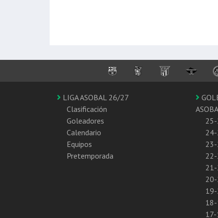
LIGA ASOBAL 26/27
GOL
Clasificación
ASOB
Goleadores
25-
Calendario
24-
Equipos
23-
Pretemporada
22-
21-
20-
19-
18-
17-