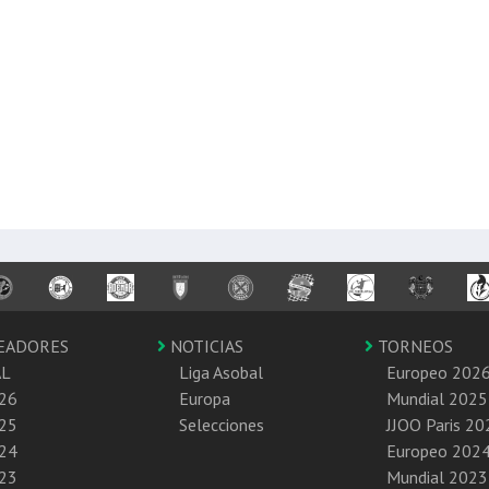
EADORES
NOTICIAS
TORNEOS
AL
Liga Asobal
Europeo 202
26
Europa
Mundial 2025
25
Selecciones
JJOO Paris 20
24
Europeo 202
23
Mundial 2023