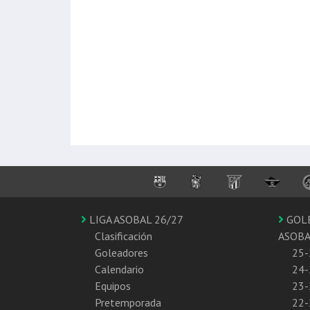
LIGA ASOBAL 26/27
GOL
Clasificación
ASOB
Goleadores
25-
Calendario
24-
Equipos
23-
Pretemporada
22-