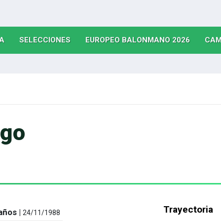
(CURRENT)
(CURRENT)
(CURRE
A
SELECCIONES
EUROPEO BALONMANO 2026
CAM
ego
Trayectoria
años |
24/11/1988