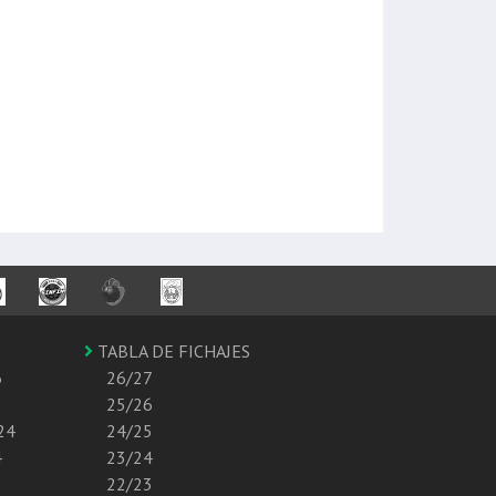
TABLA DE FICHAJES
6
26/27
25/26
24
24/25
4
23/24
22/23