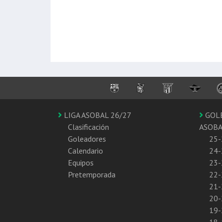
LIGA ASOBAL 26/27
GOL
Clasificación
ASOB
Goleadores
25-
Calendario
24-
Equipos
23-
Pretemporada
22-
21-
20-
19-
18-