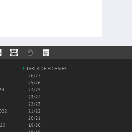
TABLA DE FICHAJES
6
26/27
25/26
24
24/25
4
23/24
22/23
2022
21/22
2
20/21
020
19/20
18/19