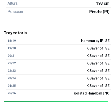
Altura
193 cm
Posición
Pivote (PI)
Trayectoria
18/19
Hammarby IF | SE
19/20
IK Savehof | SE
20/21
IK Savehof | SE
21/22
IK Savehof | SE
22/23
IK Savehof | SE
23/24
IK Savehof | SE
24/25
IK Savehof | SE
25/26
Kolstad Handball | NO